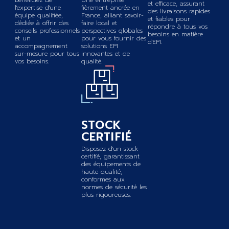
Bénéficiez de
Une entreprise
et efficace, assurant
l'expertise d'une
fièrement ancrée en
des livraisons rapides
équipe qualifiée,
France, alliant savoir-
et fiables pour
dédiée à offrir des
faire local et
répondre à tous vos
conseils professionnels
perspectives globales
besoins en matière
et un
pour vous fournir des
d'EPI.
accompagnement
solutions EPI
sur-mesure pour tous
innovantes et de
vos besoins.
qualité.
STOCK
CERTIFIÉ
Disposez d'un stock
certifié, garantissant
des équipements de
haute qualité,
conformes aux
normes de sécurité les
plus rigoureuses.