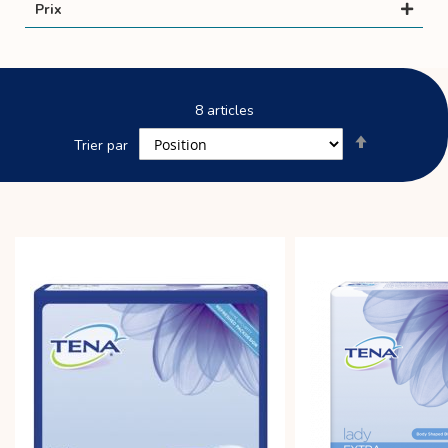
Prix
8
articles
Par
Trier par
ordre
décroissant