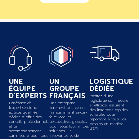
UNE
UN
LOGISTIQUE
ÉQUIPE
GROUPE
DÉDIÉE
D'EXPERTS
FRANÇAIS
Profitez d'une
logistique sur mesure
Bénéficiez de
Une entreprise
et efficace, assurant
l'expertise d'une
fièrement ancrée en
des livraisons rapides
équipe qualifiée,
France, alliant savoir-
et fiables pour
dédiée à offrir des
faire local et
répondre à tous vos
conseils professionnels
perspectives globales
besoins en matière
et un
pour vous fournir des
d'EPI.
accompagnement
solutions EPI
sur-mesure pour tous
innovantes et de