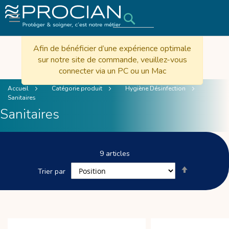
Rechercher
Afin de bénéficier d’une expérience optimale
sur notre site de commande, veuillez-vous
connecter via un PC ou un Mac
Accueil
Catégorie produit
Hygiène Désinfection
Sanitaires
Sanitaires
9
articles
Par
Trier par
ordre
décroissant