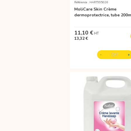
Référence : HART995026
MoliCare Skin Crème
dermoprotectrice, tube 200m
11,10 €
13,32 €