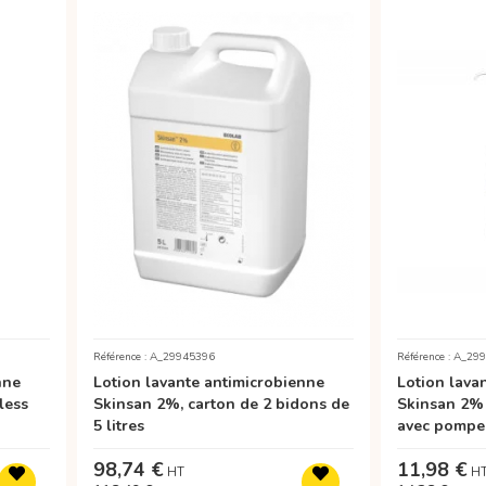
Référence : A_29945396
Référence : A_29
nne
Lotion lavante antimicrobienne
Lotion lava
less
Skinsan 2%, carton de 2 bidons de
Skinsan 2% 
5 litres
avec pompe
98,74 €
11,98 €