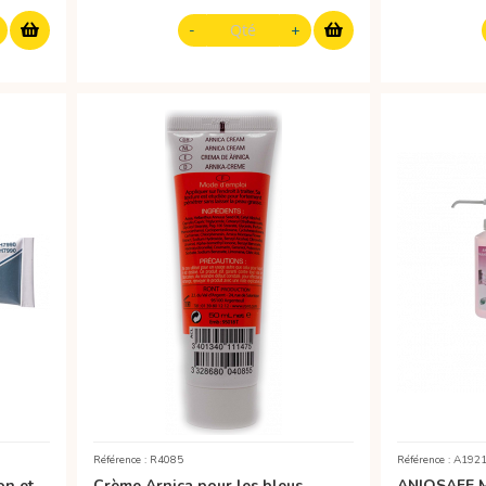
Référence : R4085
Référence : A192
n et
Crème Arnica pour les bleus,
ANIOSAFE 