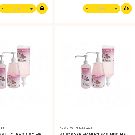
1144
Référence : FM1921229
MANUCLEAR NPC HF
ANIOSAFE MANUCLEAR NPC HF