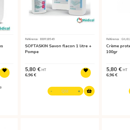
Référence : BBR18949
Référence : GIL6
es
SOFTASKIN Savon flacon 1 litre +
Crème prote
Pompe
100gr
5,80 €
5,80 €
6,96 €
6,96 €
e