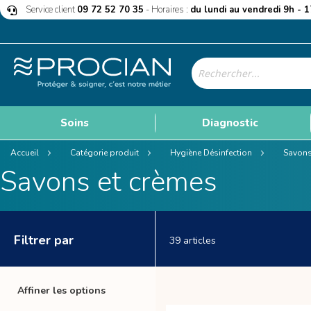
Allez
Service client
09 72 52 70 35
- Horaires :
du lundi au vendredi 9h - 
au
contenu
Rechercher
Soins
Diagnostic
Accueil
Catégorie produit
Hygiène Désinfection
Savons
Savons et crèmes
Filtrer par
39
articles
Affiner les options