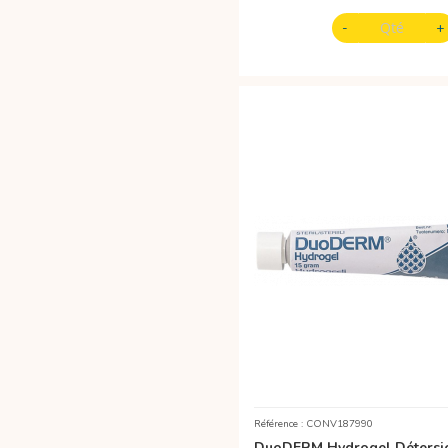
Référence : CONV187990
DuoDERM Hydrogel Détersio