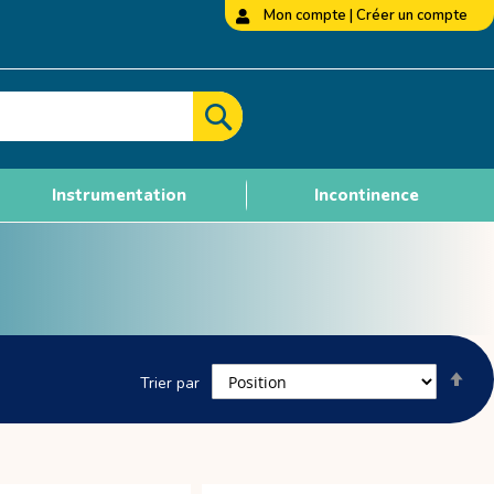
Mon compte
|
Créer un compte
Rechercher
Instrumentation
Incontinence
Par
Trier par
ord
déc