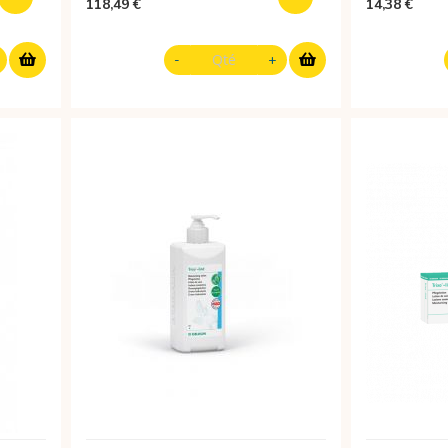
118,49 €
14,38 €