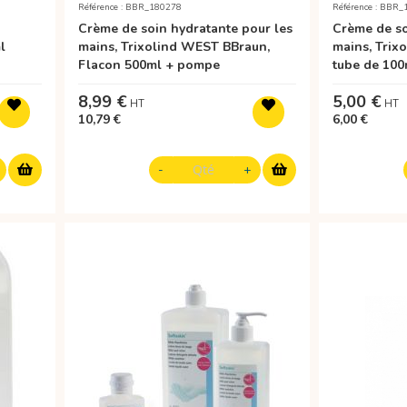
Référence : BBR_180278
Référence : BBR
Crème de soin hydratante pour les
Crème de so
l
mains, Trixolind WEST BBraun,
mains, Trix
Flacon 500ml + pompe
tube de 100
8,99 €
5,00 €
10,79 €
6,00 €