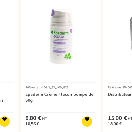
Référence : MOLN_99_400_823
Référence : FMD
Epaderm Crème Flacon pompe de
Distributeur
is
50g
8,80 €
15,00 €
10,56 €
18,00 €