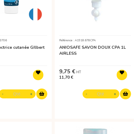
13706
Référence : A1918.678CPA
ctrice cutanée GIlbert
ANIOSAFE SAVON DOUX CPA 1L
AIRLESS
9,75 €
11,70 €