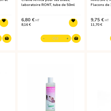
laboratoire RONT, tube de 50ml
Flacons de 1
6,80 €
9,75 €
8,16 €
11,70 €