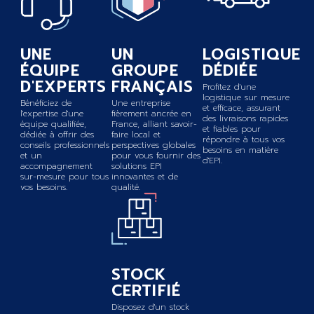
UNE
UN
LOGISTIQUE
ÉQUIPE
GROUPE
DÉDIÉE
D'EXPERTS
FRANÇAIS
Profitez d'une
logistique sur mesure
Bénéficiez de
Une entreprise
et efficace, assurant
l'expertise d'une
fièrement ancrée en
des livraisons rapides
équipe qualifiée,
France, alliant savoir-
et fiables pour
dédiée à offrir des
faire local et
répondre à tous vos
conseils professionnels
perspectives globales
besoins en matière
et un
pour vous fournir des
d'EPI.
accompagnement
solutions EPI
sur-mesure pour tous
innovantes et de
vos besoins.
qualité.
STOCK
CERTIFIÉ
Disposez d'un stock