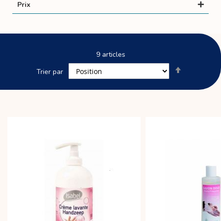
Prix
9
articles
Par
Trier par
ordre
décroissant