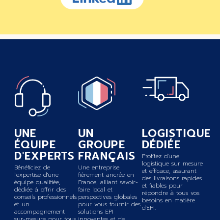
UNE
UN
LOGISTIQUE
ÉQUIPE
GROUPE
DÉDIÉE
D'EXPERTS
FRANÇAIS
Profitez d'une
logistique sur mesure
Bénéficiez de
Une entreprise
et efficace, assurant
l'expertise d'une
fièrement ancrée en
des livraisons rapides
équipe qualifiée,
France, alliant savoir-
et fiables pour
dédiée à offrir des
faire local et
répondre à tous vos
conseils professionnels
perspectives globales
besoins en matière
et un
pour vous fournir des
d'EPI.
accompagnement
solutions EPI
sur-mesure pour tous
innovantes et de