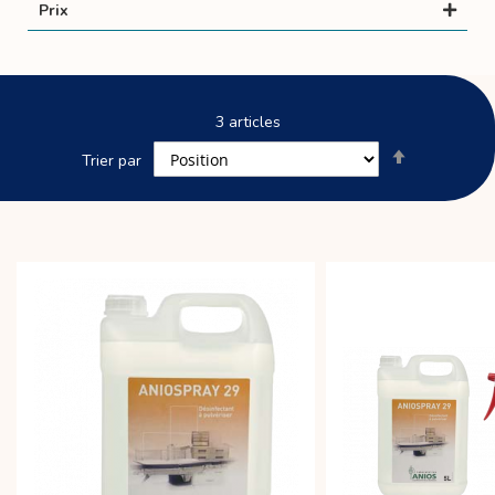
Prix
3
articles
Par
Trier par
ordre
décroissant