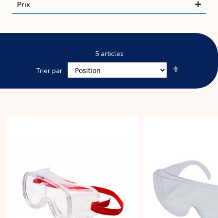
Prix
5
articles
Par
Trier par
ordre
décroissant