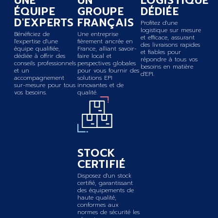
UNE
UN
LOGISTIQUE
ÉQUIPE
GROUPE
DÉDIÉE
D'EXPERTS
FRANÇAIS
Profitez d'une
logistique sur mesure
Bénéficiez de
Une entreprise
et efficace, assurant
l'expertise d'une
fièrement ancrée en
des livraisons rapides
équipe qualifiée,
France, alliant savoir-
et fiables pour
dédiée à offrir des
faire local et
répondre à tous vos
conseils professionnels
perspectives globales
besoins en matière
et un
pour vous fournir des
d'EPI.
accompagnement
solutions EPI
sur-mesure pour tous
innovantes et de
vos besoins.
qualité.
STOCK
CERTIFIÉ
Disposez d'un stock
certifié, garantissant
des équipements de
haute qualité,
conformes aux
normes de sécurité les