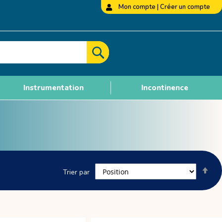
Mon compte
|
Créer un compte
Rechercher
Instrumentation
Incontinence
Par
Trier par
ord
déc