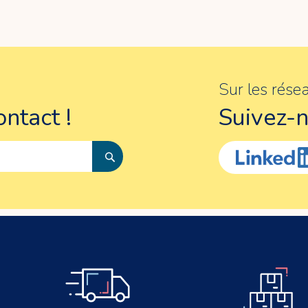
Sur les rése
ntact !
Suivez-n