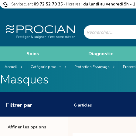
Allez
Service client
09 72 52 70 35
- Horaires :
du lundi au vendredi 9h - 
au
contenu
Rechercher
Soins
Diagnostic
Accueil
Catégorie produit
Protection Essuyage
Protect
Masques
Filtrer par
6
articles
Affiner les options