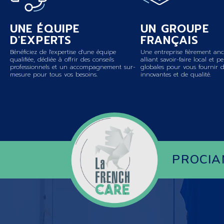
UNE ÉQUIPE
UN GROUPE
D'EXPERTS
FRANÇAIS
Bénéficiez de l'expertise d'une équipe
Une entreprise fièrement anc
qualifiée, dédiée à offrir des conseils
alliant savoir-faire local et p
professionnels et un accompagnement sur-
globales pour vous fournir d
mesure pour tous vos besoins.
innovantes et de qualité.
PROCIA