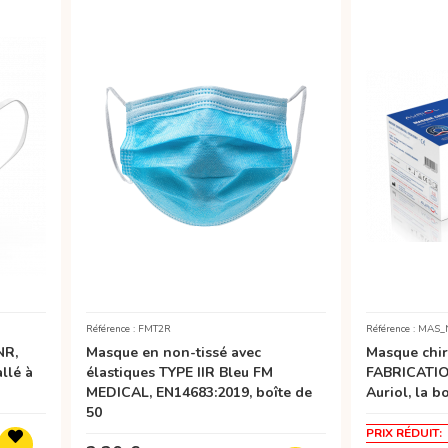
Référence : FMT2R
Référence : MAS_
NR,
Masque en non-tissé avec
Masque chiru
llé à
élastiques TYPE IIR Bleu FM
FABRICATIO
MEDICAL, EN14683:2019, boîte de
Auriol, la b
50
PRIX RÉDUIT