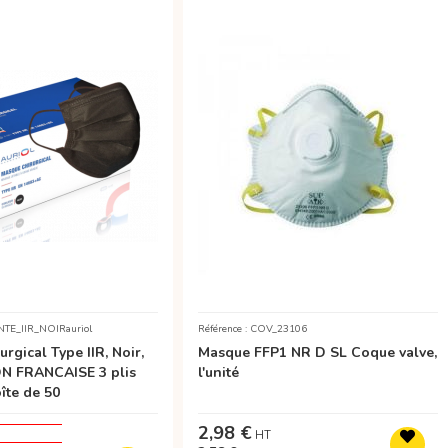
NTE_IIR_NOIRauriol
Référence : COV_23106
rgical Type IIR, Noir,
Masque FFP1 NR D SL Coque valve,
N FRANCAISE 3 plis
l'unité
oîte de 50
2,98 €