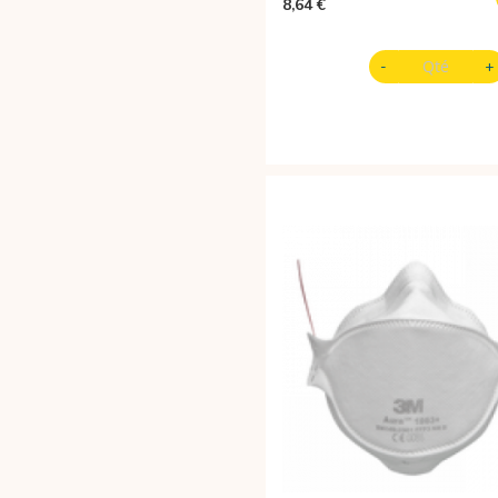
8,64 €